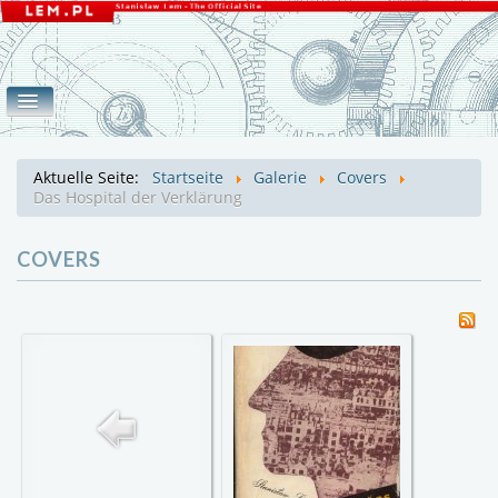
Home
Werke
Galerie
eLEMente
Aktuelle Seite:
Startseite
Galerie
Covers
Covers
Fotos
Lem
Mroz
Das Hospital der Verklärung
COVERS