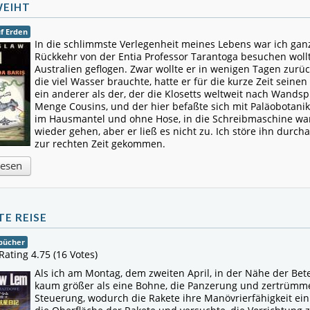
WEIHT
uf Erden
In die schlimmste Verlegenheit meines Lebens war ich ganz 
Rückkehr von der Entia Professor Tarantoga besuchen wollte
Australien geflogen. Zwar wollte er in wenigen Tagen zurück
die viel Wasser brauchte, hatte er für die kurze Zeit seine
ein anderer als der, der die Klosetts weltweit nach Wands
Menge Cousins, und der hier befaßte sich mit Paläobotanik
im Hausmantel und ohne Hose, in die Schreibmaschine war 
wieder gehen, aber er ließ es nicht zu. Ich störe ihn durcha
zur rechten Zeit gekommen.
lesen
TE REISE
bücher
Rating 4.75 (16 Votes)
Als ich am Montag, dem zweiten April, in der Nähe der Bet
kaum größer als eine Bohne, die Panzerung und zertrümme
Steuerung, wodurch die Rakete ihre Manövrierfähigkeit ei