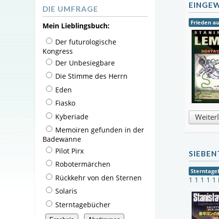
EINGE
DIE UMFRAGE
Frieden a
Mein Lieblingsbuch:
Der futurologische
Kongress
Der Unbesiegbare
Die Stimme des Herrn
Eden
Fiasko
Kyberiade
Weiter
Memoiren gefunden in der
Badewanne
Pilot Pirx
SIEBEN
Robotermärchen
Sterntage
Rückkehr von den Sternen
1
1
1
1
1
Solaris
Sterntagebücher