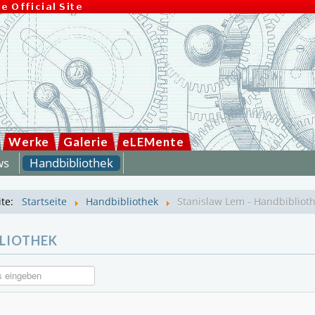
Werke
Galerie
eLEMente
ws
Handbibliothek
ite:
Startseite
Handbibliothek
Stanislaw Lem - Handbibliot
LIOTHEK
 eingeben