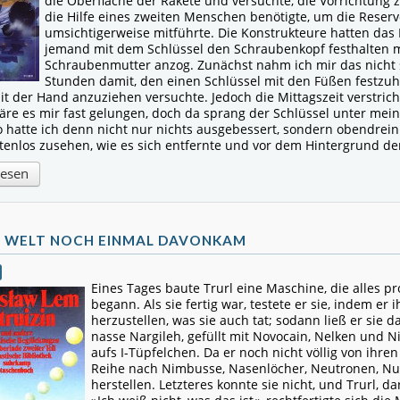
die Oberfläche der Rakete und versuchte, die Vorrichtung z
die Hilfe eines zweiten Menschen benötigte, um die Reser
umsichtigerweise mitführte. Die Konstrukteure hatten das 
jemand mit dem Schlüssel den Schraubenkopf festhalten 
Schraubenmutter anzog. Zunächst nahm ich mir das nicht 
Stunden damit, den einen Schlüssel mit den Füßen festzu
it der Hand anzuziehen versuchte. Jedoch die Mittagszeit verstri
äre es mir fast gelungen, doch da sprang der Schlüssel unter me
o hatte ich denn nicht nur nichts ausgebessert, sondern obendrei
tenlos zusehen, wie es sich entfernte und vor dem Hintergrund de
lesen
E WELT NOCH EINMAL DAVONKAM
Eines Tages baute Trurl eine Maschine, die alles 
begann. Als sie fertig war, testete er sie, indem er
herzustellen, was sie auch tat; sodann ließ er sie
nasse Nargileh, gefüllt mit Novocain, Nelken und N
aufs I-Tüpfelchen. Da er noch nicht völlig von ihre
Reihe nach Nimbusse, Nasenlöcher, Neutronen, N
herstellen. Letzteres konnte sie nicht, und Trurl, dar