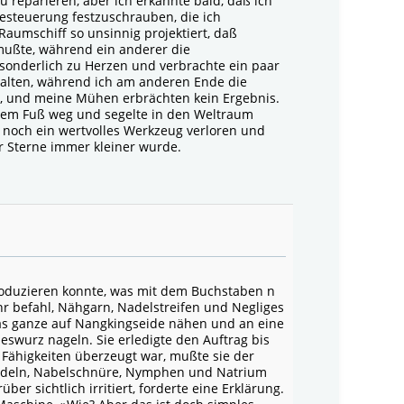
u reparieren, aber ich erkannte bald, daß ich
vesteuerung festzuschrauben, die ich
Raumschiff so unsinnig projektiert, daß
mußte, während ein anderer die
sonderlich zu Herzen und verbrachte ein paar
halten, während ich am anderen Ende die
ch, und meine Mühen erbrächten kein Ergebnis.
inem Fuß weg und segelte in den Weltraum
n noch ein wertvolles Werkzeug verloren und
r Sterne immer kleiner wurde.
produzieren konnte, was mit dem Buchstaben n
 ihr befahl, Nähgarn, Nadelstreifen und Negliges
 das ganze auf Nangkingseide nähen und an eine
ieswurz nageln. Sie erledigte den Auftrag bis
n Fähigkeiten überzeugt war, mußte sie der
udeln, Nabelschnüre, Nymphen und Natrium
über sichtlich irritiert, forderte eine Erklärung.