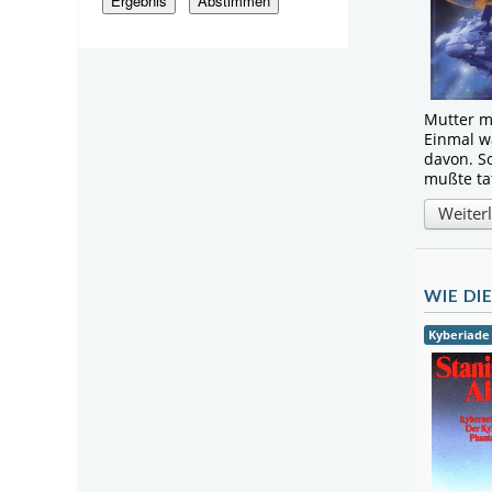
Mutter m
Einmal w
davon. S
mußte ta
Weiter
WIE DI
Kyberiade