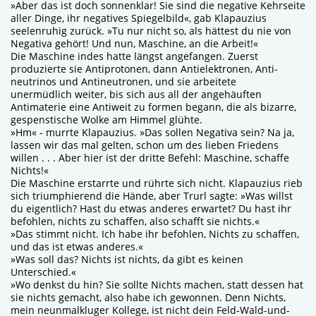
»Aber das ist doch sonnenklar! Sie sind die negative Kehrseite
aller Dinge, ihr negatives Spiegelbild«, gab Klapauzius
seelenruhig zurück. »Tu nur nicht so, als hättest du nie von
Negativa gehört! Und nun, Maschine, an die Arbeit!«
Die Maschine indes hatte längst angefangen. Zuerst
produzierte sie Antiprotonen, dann Antielektronen, Anti-
neutrinos und Antineutronen, und sie arbeitete
unermüdlich weiter, bis sich aus all der angehäuften
Antimaterie eine Antiweit zu formen begann, die als bizarre,
gespenstische Wolke am Himmel glühte.
»Hm« - murrte Klapauzius. »Das sollen Negativa sein? Na ja,
lassen wir das mal gelten, schon um des lieben Friedens
willen . . . Aber hier ist der dritte Befehl: Maschine, schaffe
Nichts!«
Die Maschine erstarrte und rührte sich nicht. Klapauzius rieb
sich triumphierend die Hände, aber Trurl sagte: »Was willst
du eigentlich? Hast du etwas anderes erwartet? Du hast ihr
befohlen, nichts zu schaffen, also schafft sie nichts.«
»Das stimmt nicht. Ich habe ihr befohlen, Nichts zu schaffen,
und das ist etwas anderes.«
»Was soll das? Nichts ist nichts, da gibt es keinen
Unterschied.«
»Wo denkst du hin? Sie sollte Nichts machen, statt dessen hat
sie nichts gemacht, also habe ich gewonnen. Denn Nichts,
mein neunmalkluger Kollege, ist nicht dein Feld-Wald-und-