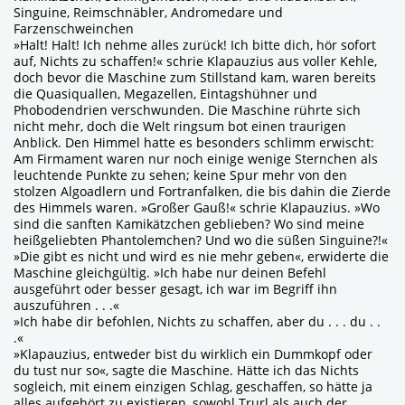
Singuine, Reimschnäbler, Andromedare und
Farzenschweinchen
»Halt! Halt! Ich nehme alles zurück! Ich bitte dich, hör sofort
auf, Nichts zu schaffen!« schrie Klapauzius aus voller Kehle,
doch bevor die Maschine zum Stillstand kam, waren bereits
die Quasiquallen, Megazellen, Eintagshühner und
Phobodendrien verschwunden. Die Maschine rührte sich
nicht mehr, doch die Welt ringsum bot einen traurigen
Anblick. Den Himmel hatte es besonders schlimm erwischt:
Am Firmament waren nur noch einige wenige Sternchen als
leuchtende Punkte zu sehen; keine Spur mehr von den
stolzen Algoadlern und Fortranfalken, die bis dahin die Zierde
des Himmels waren. »Großer Gauß!« schrie Klapauzius. »Wo
sind die sanften Kamikätzchen geblieben? Wo sind meine
heißgeliebten Phantolemchen? Und wo die süßen Singuine?!«
»Die gibt es nicht und wird es nie mehr geben«, erwiderte die
Maschine gleichgültig. »Ich habe nur deinen Befehl
ausgeführt oder besser gesagt, ich war im Begriff ihn
auszuführen . . .«
»Ich habe dir befohlen, Nichts zu schaffen, aber du . . . du . .
.«
»Klapauzius, entweder bist du wirklich ein Dummkopf oder
du tust nur so«, sagte die Maschine. Hätte ich das Nichts
sogleich, mit einem einzigen Schlag, geschaffen, so hätte ja
alles aufgehört zu existieren, sowohl Trurl als auch der