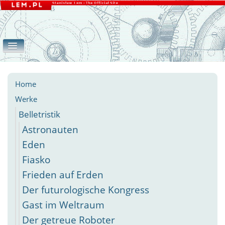
Home
Werke
Galerie
eLEMente
Belletristik
Apokryphen
Essays
Andere
Home
Werke
Belletristik
Astronauten
Eden
Fiasko
Frieden auf Erden
Der futurologische Kongress
Gast im Weltraum
Der getreue Roboter