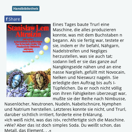
Handbibliothek
f
Share
Eines Tages baute Trurl eine
Maschine, die alles produzieren
konnte, was mit dem Buchstaben n
begann. Als sie fertig war, testete er
sie, indem er ihr befahl, Nähgarn,
Nadelstreifen und Negliges
herzustellen, was sie auch tat;
sodann ließ er sie das ganze auf
Nangkingseide nähen und an eine
nasse Nargileh, gefüllt mit Novocain,
Nelken und Nieswurz nageln. Sie
erledigte den Auftrag bis aufs I-
Tüpfelchen. Da er noch nicht völlig
von ihren Fähigkeiten überzeugt war,
mußte sie der Reihe nach Nimbusse,
Nasenlöcher, Neutronen, Nudeln, Nabelschnüre, Nymphen
und Natrium herstellen. Letzteres konnte sie nicht, und Trurl,
darüber sichtlich irritiert, forderte eine Erklärung.
»Ich weiß nicht, was das ist«, rechtfertigte sich die Maschine.
»Wie? Aber das ist doch simples Soda. Du weißt schon, das
Metall, das Element. . .«