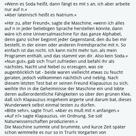
»Wenn es Soda heißt, dann fängt es mit s an, ich aber arbeite
nur auf n.«
»Aber lateinisch heißt es Natrium.«
»Hör zu, alter Freund«, sagte die Maschine, »wenn ich alles
auf n in jeder beliebigen Sprache herstellen könnte, dann
wäre ich eine Universalmaschine für das ganze Alphabet,
denn ganz sicher beginnt jeder Gegenstand, den du bei mir
bestellt, in der einen oder anderen Fremdsprache mit n. So
einfach ist das nicht. Ich kann nicht mehr tun, als mein
Programm enthält, und das stammt von dir. Also kein Soda.«
»Nun gut«, gab sich Trurl zufrieden und befahl ihr als
nächstes, Nacht und Nebel zu erzeugen, was sie
augenblicklich tat - beide waren vielleicht etwas zu feucht
geraten, jedoch vollkommen nächtlich und neblig. Nach
diesem letzten Test bat er seinen Freund Klapauzius zu sich,
weihte ihn in die Geheimnisse der Maschine ein und lobte
deren außerordentliche Fähigkeiten so über den grünen Klee,
daß sich Klapauzius insgeheim ärgerte und darum bat, dieses
Wunderwerk selbst einmal testen zu dürfen.
»Bitte sehr«, sagte Trurl. »Aber es muß mit n anfangen.«
»Auf n?« sagte Klapauzius. »In Ordnung. Sie soll
Naturwissenschaften produzieren.«
Die Maschine summte und brummte, und kurze Zeit später
schon wimmelte es nur so in Trurls Vorgarten von