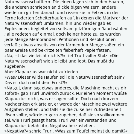
Naturwissenschaftlern. Die einen lagen sich in den Haaren,
die anderen schrieben an dickleibigen Wälzern, andere
wiederum griffen danach und rissen sie in Fetzen; in der
Ferne loderten Scheiterhaufen auf, in denen die Märtyrer der
Naturwissenschaft umkamen; hin und wieder gab es
Explosionen, begleitet von seltsam pilzförmigen Rauchsäulen
; alle redeten auf einmal, doch keiner hörte zu, es wurden
jede Menge Memoranden, Petitionen und Resolutionen
verfaßt; etwas abseits von der lärmenden Menge saßen ein
paar Greise und bekritzelten fieberhaft Papierfetzen.
»Na, ist das vielleicht nichts?!« rief Trurl voller Stolz. »Die
Naturwissenschaft wie sie leibt und lebt. Das mußt du
zugeben!«
Aber Klapauzius war nicht zufrieden.
»Was? Dieser wilde Haufen soll die Naturwissenschaft sein?
Das ist doch nicht dein Ernst?!«
»Na gut, dann sag etwas anderes, die Maschine macht es dir
sofort!« gab Trurl unwirsch zurück. Für einen Moment wußte
Klapauzius nicht, was er sagen sollte. Doch nach kurzem
Nachdenken erklärte er, er werde der Maschine zwei weitere
Aufgaben stellen, und falls sie die zu seiner Zufriedenheit
lösen sollte, würde er gern zugeben, daß sie so vollkommen
sei, wie Trurl gesagt hatte. Trurl war einverstanden und
Klapauzius befahl ihr, Negativa herzustellen.
»Negativa?« schrie Trurl. »Was zum Teufel meinst du damit?«