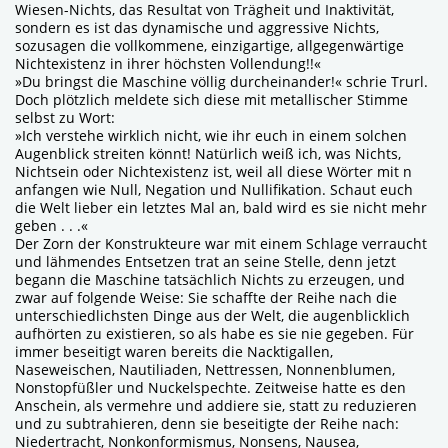
Wiesen-Nichts, das Resultat von Trägheit und Inaktivität,
sondern es ist das dynamische und aggressive Nichts,
sozusagen die vollkommene, einzigartige, allgegenwärtige
Nichtexistenz in ihrer höchsten Vollendung!!«
»Du bringst die Maschine völlig durcheinander!« schrie Trurl.
Doch plötzlich meldete sich diese mit metallischer Stimme
selbst zu Wort:
»Ich verstehe wirklich nicht, wie ihr euch in einem solchen
Augenblick streiten könnt! Natürlich weiß ich, was Nichts,
Nichtsein oder Nichtexistenz ist, weil all diese Wörter mit n
anfangen wie Null, Negation und Nullifikation. Schaut euch
die Welt lieber ein letztes Mal an, bald wird es sie nicht mehr
geben . . .«
Der Zorn der Konstrukteure war mit einem Schlage verraucht
und lähmendes Entsetzen trat an seine Stelle, denn jetzt
begann die Maschine tatsächlich Nichts zu erzeugen, und
zwar auf folgende Weise: Sie schaffte der Reihe nach die
unterschiedlichsten Dinge aus der Welt, die augenblicklich
aufhörten zu existieren, so als habe es sie nie gegeben. Für
immer beseitigt waren bereits die Nacktigallen,
Naseweischen, Nautiliaden, Nettressen, Nonnenblumen,
Nonstopfüßler und Nuckelspechte. Zeitweise hatte es den
Anschein, als vermehre und addiere sie, statt zu reduzieren
und zu subtrahieren, denn sie beseitigte der Reihe nach:
Niedertracht, Nonkonformismus, Nonsens, Nausea,