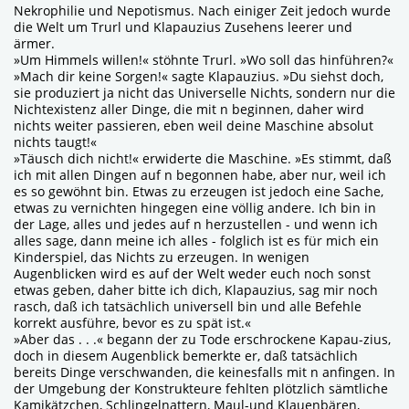
Nekrophilie und Nepotismus. Nach einiger Zeit jedoch wurde
die Welt um Trurl und Klapauzius Zusehens leerer und
ärmer.
»Um Himmels willen!« stöhnte Trurl. »Wo soll das hinführen?«
»Mach dir keine Sorgen!« sagte Klapauzius. »Du siehst doch,
sie produziert ja nicht das Universelle Nichts, sondern nur die
Nichtexistenz aller Dinge, die mit n beginnen, daher wird
nichts weiter passieren, eben weil deine Maschine absolut
nichts taugt!«
»Täusch dich nicht!« erwiderte die Maschine. »Es stimmt, daß
ich mit allen Dingen auf n begonnen habe, aber nur, weil ich
es so gewöhnt bin. Etwas zu erzeugen ist jedoch eine Sache,
etwas zu vernichten hingegen eine völlig andere. Ich bin in
der Lage, alles und jedes auf n herzustellen - und wenn ich
alles sage, dann meine ich alles - folglich ist es für mich ein
Kinderspiel, das Nichts zu erzeugen. In wenigen
Augenblicken wird es auf der Welt weder euch noch sonst
etwas geben, daher bitte ich dich, Klapauzius, sag mir noch
rasch, daß ich tatsächlich universell bin und alle Befehle
korrekt ausführe, bevor es zu spät ist.«
»Aber das . . .« begann der zu Tode erschrockene Kapau-zius,
doch in diesem Augenblick bemerkte er, daß tatsächlich
bereits Dinge verschwanden, die keinesfalls mit n anfingen. In
der Umgebung der Konstrukteure fehlten plötzlich sämtliche
Kamikätzchen, Schlingelnattern, Maul-und Klauenbären,