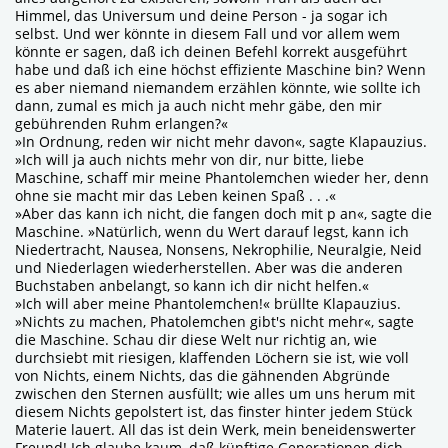
Himmel, das Universum und deine Person - ja sogar ich
selbst. Und wer könnte in diesem Fall und vor allem wem
könnte er sagen, daß ich deinen Befehl korrekt ausgeführt
habe und daß ich eine höchst effiziente Maschine bin? Wenn
es aber niemand niemandem erzählen könnte, wie sollte ich
dann, zumal es mich ja auch nicht mehr gäbe, den mir
gebührenden Ruhm erlangen?«
»In Ordnung, reden wir nicht mehr davon«, sagte Klapauzius.
»Ich will ja auch nichts mehr von dir, nur bitte, liebe
Maschine, schaff mir meine Phantolemchen wieder her, denn
ohne sie macht mir das Leben keinen Spaß . . .«
»Aber das kann ich nicht, die fangen doch mit p an«, sagte die
Maschine. »Natürlich, wenn du Wert darauf legst, kann ich
Niedertracht, Nausea, Nonsens, Nekrophilie, Neuralgie, Neid
und Niederlagen wiederherstellen. Aber was die anderen
Buchstaben anbelangt, so kann ich dir nicht helfen.«
»Ich will aber meine Phantolemchen!« brüllte Klapauzius.
»Nichts zu machen, Phatolemchen gibt's nicht mehr«, sagte
die Maschine. Schau dir diese Welt nur richtig an, wie
durchsiebt mit riesigen, klaffenden Löchern sie ist, wie voll
von Nichts, einem Nichts, das die gähnenden Abgründe
zwischen den Sternen ausfüllt; wie alles um uns herum mit
diesem Nichts gepolstert ist, das finster hinter jedem Stück
Materie lauert. All das ist dein Werk, mein beneidenswerter
Freund! Ich glaube kaum, daß künftige Generationen dich