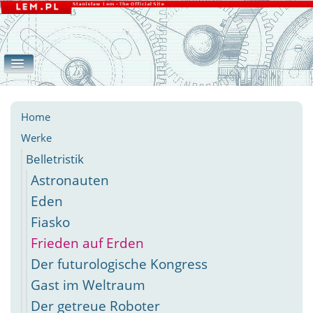
Home
Werke
Galerie
eLEMente
Belletristik
Apokryphen
Essays
Andere
Home
Werke
Belletristik
Astronauten
Eden
Fiasko
Frieden auf Erden
Der futurologische Kongress
Gast im Weltraum
Der getreue Roboter