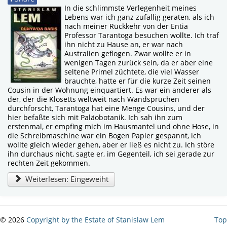
In die schlimmste Verlegenheit meines
Lebens war ich ganz zufällig geraten, als ich
nach meiner Rückkehr von der Entia
Professor Tarantoga besuchen wollte. Ich traf
ihn nicht zu Hause an, er war nach
Australien geflogen. Zwar wollte er in
wenigen Tagen zurück sein, da er aber eine
seltene Primel züchtete, die viel Wasser
brauchte, hatte er für die kurze Zeit seinen
Cousin in der Wohnung einquartiert. Es war ein anderer als
der, der die Klosetts weltweit nach Wandsprüchen
durchforscht, Tarantoga hat eine Menge Cousins, und der
hier befaßte sich mit Paläobotanik. Ich sah ihn zum
erstenmal, er empfing mich im Hausmantel und ohne Hose, in
die Schreibmaschine war ein Bogen Papier gespannt, ich
wollte gleich wieder gehen, aber er ließ es nicht zu. Ich störe
ihn durchaus nicht, sagte er, im Gegenteil, ich sei gerade zur
rechten Zeit gekommen.
Weiterlesen: Eingeweiht
© 2026
Copyright by the Estate of Stanislaw Lem
Top