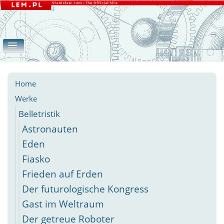
Home
Werke
Galerie
eLEMente
Belletristik
Apokryphen
Essays
Andere
Home
Werke
Belletristik
Astronauten
Eden
Fiasko
Frieden auf Erden
Der futurologische Kongress
Gast im Weltraum
Der getreue Roboter