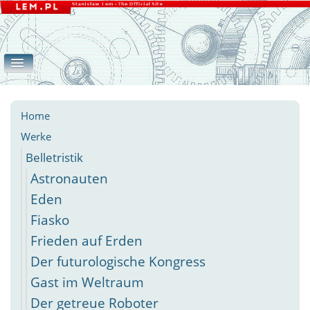
Home
Werke
Galerie
eLEMente
Belletristik
Apokryphen
Essays
Andere
Home
Werke
Belletristik
Astronauten
Eden
Fiasko
Frieden auf Erden
Der futurologische Kongress
Gast im Weltraum
Der getreue Roboter