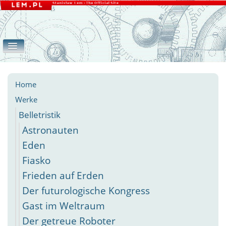
Home
Werke
Galerie
eLEMente
Belletristik
Apokryphen
Essays
Andere
Home
Werke
Belletristik
Astronauten
Eden
Fiasko
Frieden auf Erden
Der futurologische Kongress
Gast im Weltraum
Der getreue Roboter