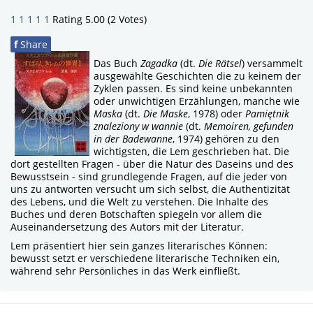
1
1
1
1
1
Rating 5.00 (2 Votes)
f
Share
Das Buch
Zagadka
(dt.
Die Rätsel
) versammelt
ausgewählte Geschichten die zu keinem der
Zyklen passen. Es sind keine unbekannten
oder unwichtigen Erzählungen, manche wie
Maska
(dt.
Die Maske
, 1978) oder
Pamiętnik
znaleziony w wannie
(dt.
Memoiren, gefunden
in der Badewanne
, 1974) gehören zu den
wichtigsten, die Lem geschrieben hat. Die
dort gestellten Fragen - über die Natur des Daseins und des
Bewusstsein - sind grundlegende Fragen, auf die jeder von
uns zu antworten versucht um sich selbst, die Authentizität
des Lebens, und die Welt zu verstehen. Die Inhalte des
Buches und deren Botschaften spiegeln vor allem die
Auseinandersetzung des Autors mit der Literatur.
Lem präsentiert hier sein ganzes literarisches Können:
bewusst setzt er verschiedene literarische Techniken ein,
während sehr Persönliches in das Werk einfließt.