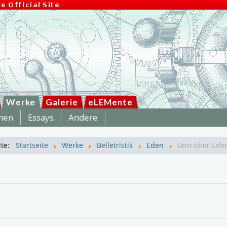
Werke
Galerie
eLEMente
hen
Essays
Andere
ite:
Startseite
Werke
Belletristik
Eden
Lem über Ede