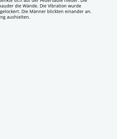
 senkte sich auf der Feuersäule nieder. Die
hauder die Wände. Die Vibration wurde
gelockert. Die Männer blickten einander an.
ung aushielten.