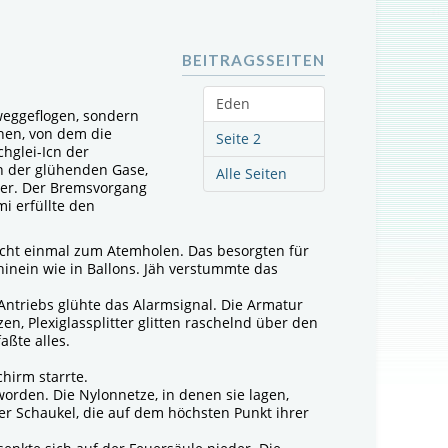
BEITRAGSSEITEN
Eden
weggeflogen, sondern
hen, von dem die
Seite 2
chglei-Icn der
n der glühenden Gase,
Alle Seiten
eier. Der Bremsvorgang
i erfüllte den
icht einmal zum Atemholen. Das besorgten für
 hinein wie in Ballons. Jäh verstummte das
s Antriebs glühte das Alarmsignal. Die Armatur
, Plexiglassplitter glitten raschelnd über den
ßte alles.
chirm starrte.
orden. Die Nylonnetze, in denen sie lagen,
ner Schaukel, die auf dem höchsten Punkt ihrer