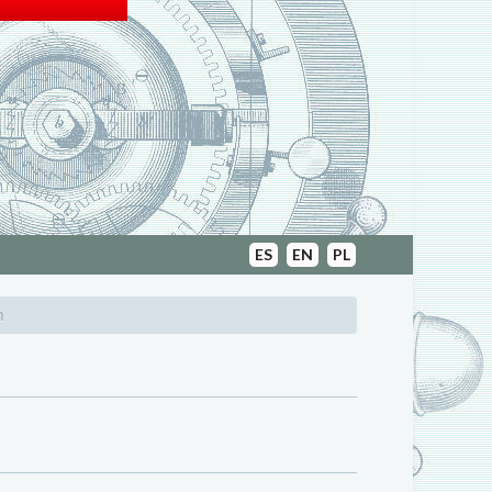
ES
EN
PL
n