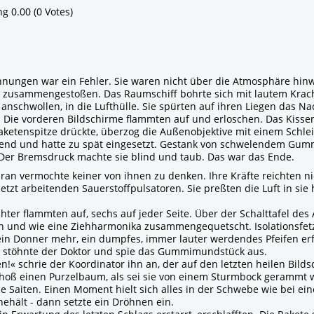
ng 0.00 (0 Votes)
l
hnungen war ein Fehler. Sie waren nicht über die Atmosphäre hin
r zusammengestoßen. Das Raumschiff bohrte sich mit lautem Krac
anschwollen, in die Lufthülle. Sie spürten auf ihren Liegen das Na
 Die vorderen Bildschirme flammten auf und erloschen. Das Kisse
Raketenspitze drückte, überzog die Außenobjektive mit einem Schl
nd und hatte zu spät eingesetzt. Gestank von schwelendem Gumm
Der Bremsdruck machte sie blind und taub. Das war das Ende.
ran vermochte keiner von ihnen zu denken. Ihre Kräfte reichten n
uletzt arbeitenden Sauerstoffpulsatoren. Sie preßten die Luft in sie
chter flammten auf, sechs auf jeder Seite. Über der Schalttafel de
 und wie eine Ziehharmonika zusammengequetscht. Isolationsfetzen
in Donner mehr, ein dumpfes, immer lauter werdendes Pfeifen erfa
?« stöhnte der Doktor und spie das Gummimundstück aus.
n!« schrie der Koordinator ihn an, der auf den letzten heilen Bilds
choß einen Purzelbaum, als sei sie von einem Sturmbock gerammt w
e Saiten. Einen Moment hielt sich alles in der Schwebe wie bei ei
ehält - dann setzte ein Dröhnen ein.