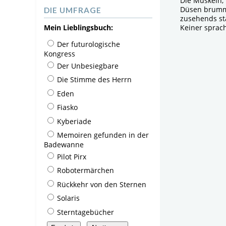
Die Muskeln, 
Düsen brummt
DIE UMFRAGE
zusehends stä
Mein Lieblingsbuch:
Keiner sprach
Der futurologische
Kongress
Der Unbesiegbare
Die Stimme des Herrn
Eden
Fiasko
Kyberiade
Memoiren gefunden in der
Badewanne
Pilot Pirx
Robotermärchen
Rückkehr von den Sternen
Solaris
Sterntagebücher