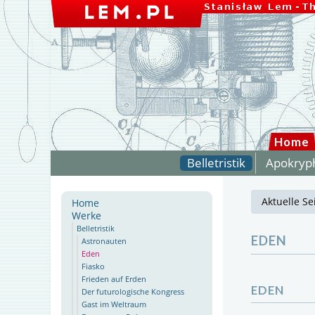
Home
Belletristik
Apokryp
Aktuelle Se
Home
Werke
Belletristik
EDEN
Astronauten
Eden
Fiasko
Frieden auf Erden
EDEN
Der futurologische Kongress
Gast im Weltraum