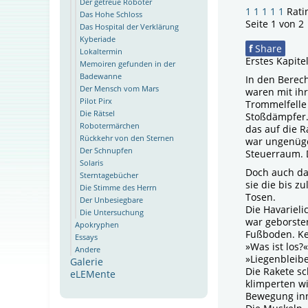
Der getreue Roboter
1
1
1
1
1
Rati
Das Hohe Schloss
Seite 1 von 2
Das Hospital der Verklärung
Kyberiade
f
Share
Lokaltermin
Erstes Kapite
Memoiren gefunden in der
Badewanne
In den Berec
Der Mensch vom Mars
waren mit ih
Pilot Pirx
Trommelfelle 
Die Rätsel
Stoßdämpfer.
Robotermärchen
das auf die 
Rückkehr von den Sternen
war ungenüge
Der Schnupfen
Steuerraum. 
Solaris
Doch auch da
Sterntagebücher
sie die bis z
Die Stimme des Herrn
Tosen.
Der Unbesiegbare
Die Havarieli
Die Untersuchung
war geborsten
Apokryphen
Fußboden. Ke
Essays
»Was ist los
Andere
»Liegenbleibe
Galerie
Die Rakete s
eLEMente
klimperten wi
Bewegung inn