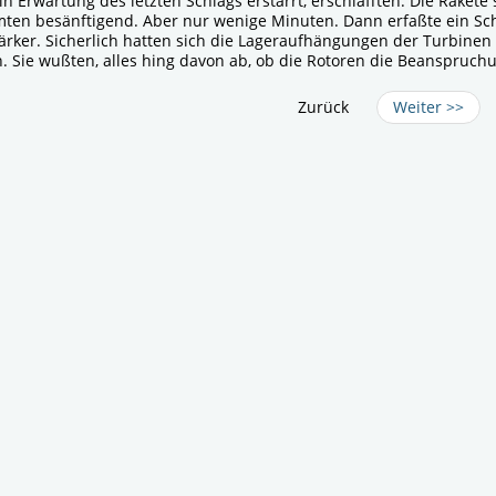
in Erwartung des letzten Schlags erstarrt, erschlafften. Die Rakete
en besänftigend. Aber nur wenige Minuten. Dann erfaßte ein Sc
rker. Sicherlich hatten sich die Lageraufhängungen der Turbinen 
. Sie wußten, alles hing davon ab, ob die Rotoren die Beanspruch
Zurück
Weiter >>