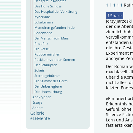
Der getreue Roboter
1
1
1
1
1
Rati
Das Hohe Schloss
Das Hospital der Verklärung
f
Share
Kyberiade
Jerzy Jarzesk
Lokaltermin
der die Abent
Memoiren gefunden in der
ziemlich hohe
Badewanne
Vervollkommnu
Der Mensch vom Mars
entstanden un
Pilot Pirx
die ihre Gest
Die Rätsel
Experiment m
Robotermärchen
anonyme Zentr
Rückkehr von den Sternen
Der Schnupfen
Der Roman wei
Solaris
machiavellist
Sterntagebücher
über die Kom
Die Stimme des Herrn
nicht alles:
Der Unbesiegbare
letzten Endes
Die Untersuchung
Apokryphen
»Ein unerhört
Essays
Erkenntnis he
Andere
Gefühl, ohne
Galerie
Science Ficti
eLEMente
Lern und Ansä
fast erstikk