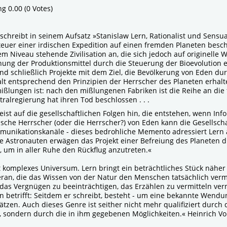
ng 0.00 (0 Votes)
i schreibt in seinem Aufsatz »Stanislaw Lern, Rationalist und Sensua
euer einer irdischen Expedition auf einen fremden Planeten beschr
m Niveau stehende Zivilisation an, die sich jedoch auf originelle W
ng der Produktionsmittel durch die Steuerung der Bioevolution er
d schließlich Projekte mit dem Ziel, die Bevölkerung von Eden du
alt entsprechend den Prinzipien der Herrscher des Planeten erhalt
ißlungen ist: nach den mißlungenen Fabriken ist die Reihe an di
alregierung hat ihren Tod beschlossen . . .
st auf die gesellschaftlichen Folgen hin, die entstehen, wenn Inf
ische Herrscher (oder die Herrscher?) von Eden kann die Gesellscha
munikationskanäle - dieses bedrohliche Memento adressiert Lern 
 die Astronauten erwägen das Projekt einer Befreiung des Planete
, um in aller Ruhe den Rückflug anzutreten.«
 komplexes Universum. Lern bringt ein beträchtliches Stück näher
ran, die das Wissen von der Natur den Menschen tatsächlich vermit
 das Vergnügen zu beeinträchtigen, das Erzählen zu vermitteln ve
on betrifft: Seitdem er schreibt, besteht - um eine bekannte Wendu
tzen. Auch dieses Genre ist seither nicht mehr qualifiziert durch d
en, sondern durch die in ihm gegebenen Möglichkeiten.« Heinrich 