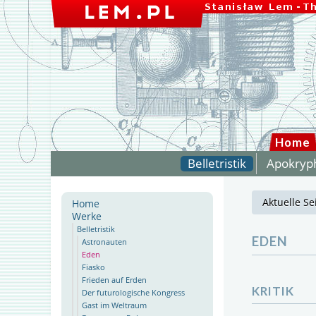
Home
Belletristik
Apokryp
Aktuelle Se
Home
Werke
Belletristik
EDEN
Astronauten
Eden
Fiasko
Frieden auf Erden
KRITIK
Der futurologische Kongress
Gast im Weltraum