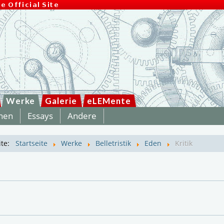
Werke
Galerie
eLEMente
hen
Essays
Andere
ite:
Startseite
Werke
Belletristik
Eden
Kritik