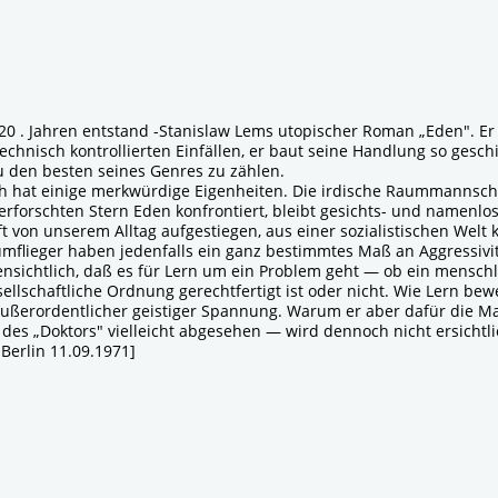
20 . Jahren entstand -Stanislaw Lems utopischer Roman „Eden". Er 
chnisch kontrollierten Einfällen, er baut seine Handlung so gesc
u den besten seines Genres zu zählen.
h hat einige merkwürdige Eigenheiten. Die irdische Raummannscha
forschten Stern Eden konfrontiert, bleibt gesichts- und namenlos
t von unserem Alltag aufgestiegen, aus einer sozialistischen Welt 
mflieger haben jedenfalls ein ganz bestimmtes Maß an Aggressivitä
ensichtlich, daß es für Lern um ein Problem geht — ob ein menschli
llschaftliche Ordnung gerechtfertigt ist oder nicht. Wie Lern bewe
n außerordentlicher geistiger Spannung. Warum er aber dafür die 
 des „Doktors" vielleicht abgesehen — wird dennoch nicht ersichtlic
Berlin 11.09.1971]