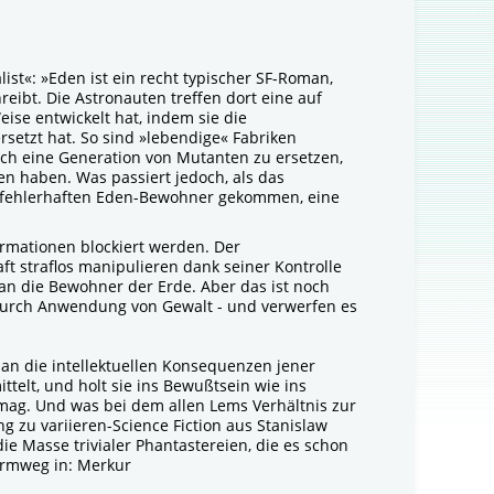
list«: »Eden ist ein recht typischer SF-Roman,
eibt. Die Astronauten treffen dort eine auf
eise entwickelt hat, indem sie die
setzt hat. So sind »lebendige« Fabriken
rch eine Generation von Mutanten zu ersetzen,
en haben. Was passiert jedoch, als das
e fehlerhaften Eden-Bewohner gekommen, eine
ormationen blockiert werden. Der
ft straflos manipulieren dank seiner Kontrolle
an die Bewohner der Erde. Aber das ist noch
n durch Anwendung von Gewalt - und verwerfen es
 an die intellektuellen Konsequenzen jener
telt, und holt sie ins Bewußtsein wie ins
rmag. Und was bei dem allen Lems Verhältnis zur
ng zu variieren-Science Fiction aus Stanislaw
ie Masse trivialer Phantastereien, die es schon
Vormweg in: Merkur