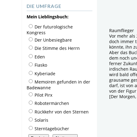
DIE UMFRAGE
Mein Lieblingsbuch:
Der futurologische
Raumflieger
Kongress
Vor mehr als 
Der Unbesiegbare
doch immer te
könnte, ihn z
Die Stimme des Herrn
Aber das Buc
Eden
dem noch uner
ferner Zukunf
Fiasko
irdischen Rau
Kyberiade
wird bald off
grausame gese
Memoiren gefunden in der
darf, ist vo
Badewanne
von der Figur
Pilot Pirx
[Der Morgen, 
Robotermärchen
Rückkehr von den Sternen
Solaris
Sterntagebücher