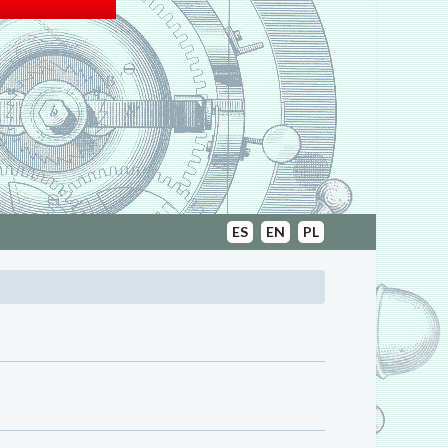
ES
EN
PL